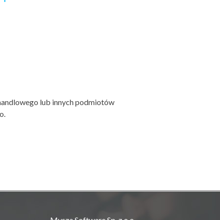
 handlowego lub innych podmiotów
o.
Mysza Software Sp. z o.o.